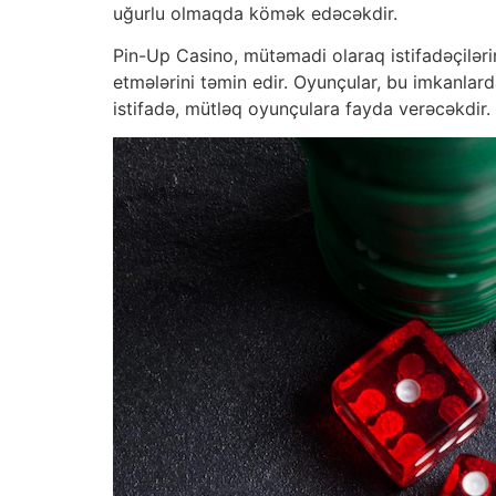
uğurlu olmaqda kömək edəcəkdir.
Pin-Up Casino, mütəmadi olaraq istifadəçilər
etmələrini təmin edir. Oyunçular, bu imkanlarda
istifadə, mütləq oyunçulara fayda verəcəkdir.