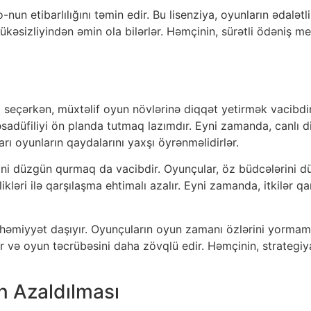
un etibarlılığını təmin edir. Bu lisenziya, oyunların ədalətl
ükəsizliyindən əmin ola bilərlər. Həmçinin, sürətli ödəniş m
 seçərkən, müxtəlif oyun növlərinə diqqət yetirmək vacibd
təsadüfiliyi ön planda tutmaq lazımdır. Eyni zamanda, canlı d
arı oyunların qaydalarını yaxşı öyrənməlidirlər.
ini düzgün qurmaq da vacibdir. Oyunçular, öz büdcələrini dü
inlikləri ilə qarşılaşma ehtimalı azalır. Eyni zamanda, itkilə
həmiyyət daşıyır. Oyunçuların oyun zamanı özlərini yormama
rır və oyun təcrübəsini daha zövqlü edir. Həmçinin, strateg
in Azaldılması