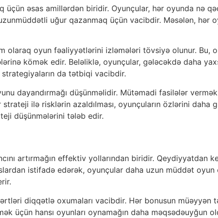
q üçün əsas amillərdən biridir. Oyunçular, hər oyunda nə qə
uzunmüddətli uğur qazanmaq üçün vacibdir. Məsələn, hər oyu
olaraq oyun fəaliyyətlərini izləmələri tövsiyə olunur. Bu, o
lərinə kömək edir. Beləliklə, oyunçular, gələcəkdə daha yaxşı 
trategiyaların da tətbiqi vacibdir.
unu dayandırmağı düşünməlidir. Mütəmadi fasilələr vermək,
strateji ilə risklərin azaldılması, oyunçuların özlərini daha 
eji düşünmələrini tələb edir.
ını artırmağın effektiv yollarından biridir. Qeydiyyatdan k
uslardan istifadə edərək, oyunçular daha uzun müddət oyun 
rir.
rtləri diqqətlə oxumaları vacibdir. Hər bonusun müəyyən tə
ə etmək üçün hansı oyunları oynamağın daha məqsədəuyğun ol