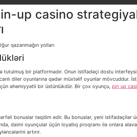
-up casino strategiyal
ı
Uğur qazanmağın yolları
ükləri
tutulmuş bir platformadır. Onun istifadəçi dostu interfeysi
canlı diler oyunlarına qədər müxtəlif oyunlar mövcuddur. İsti
 üçün əhəmiyyətli bir üstünlükdür. Bir çox oyunçu,
pin up cas
rfəli bonuslar təqdim edir. Bu bonuslar, yeni istifadəçilə
da, daimi oyunçular üçün loyallıq proqramı ilə onlara əlavə 
əncələrini artırır.