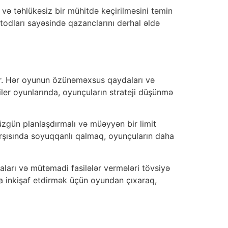
i və təhlükəsiz bir mühitdə keçirilməsini təmin
etodları sayəsində qazanclarını dərhal əldə
ir. Hər oyunun özünəməxsus qaydaları və
iler oyunlarında, oyunçuların strateji düşünmə
zgün planlaşdırmalı və müəyyən bir limit
r qarşısında soyuqqanlı qalmaq, oyunçuların daha
ları və mütəmadi fasilələr vermələri tövsiyə
iya inkişaf etdirmək üçün oyundan çıxaraq,