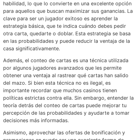
habilidad, lo que lo convierte en una excelente opción
para aquellos que buscan maximizar sus ganancias. La
clave para ser un jugador exitoso es aprender la
estrategia básica, que te indica cuándo debes pedir
otra carta, quedarte o doblar. Esta estrategia se basa
en las probabilidades y puede reducir la ventaja de la
casa significativamente.
Además, el conteo de cartas es una técnica utilizada
por algunos jugadores avanzados que les permite
obtener una ventaja al rastrear qué cartas han salido
del mazo. Si bien esta técnica no es ilegal, es
importante recordar que muchos casinos tienen
políticas estrictas contra ella. Sin embargo, entender la
teoría detrás del conteo de cartas puede mejorar tu
percepción de las probabilidades y ayudarte a tomar
decisiones más informadas.
Asimismo, aprovechar las ofertas de bonificación y
promociones en puede ser una excelente forma de