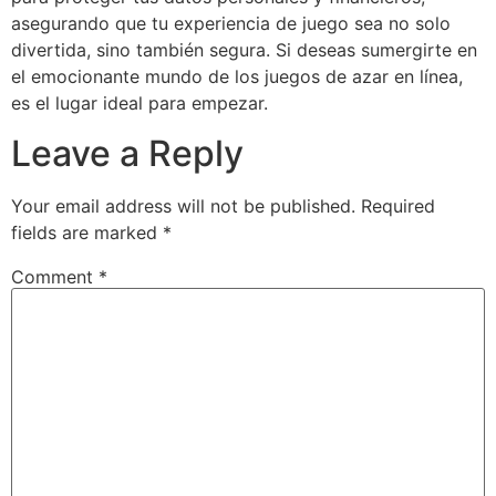
asegurando que tu experiencia de juego sea no solo
divertida, sino también segura. Si deseas sumergirte en
el emocionante mundo de los juegos de azar en línea,
es el lugar ideal para empezar.
Leave a Reply
Your email address will not be published.
Required
fields are marked
*
Comment
*