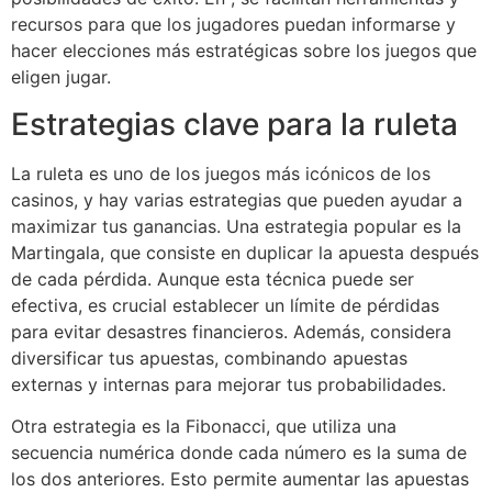
recursos para que los jugadores puedan informarse y
hacer elecciones más estratégicas sobre los juegos que
eligen jugar.
Estrategias clave para la ruleta
La ruleta es uno de los juegos más icónicos de los
casinos, y hay varias estrategias que pueden ayudar a
maximizar tus ganancias. Una estrategia popular es la
Martingala, que consiste en duplicar la apuesta después
de cada pérdida. Aunque esta técnica puede ser
efectiva, es crucial establecer un límite de pérdidas
para evitar desastres financieros. Además, considera
diversificar tus apuestas, combinando apuestas
externas y internas para mejorar tus probabilidades.
Otra estrategia es la Fibonacci, que utiliza una
secuencia numérica donde cada número es la suma de
los dos anteriores. Esto permite aumentar las apuestas