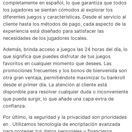
completamente en español, lo que garantiza que todos
los jugadores se sientan cómodos al explorar los
diferentes juegos y características. Desde el servicio al
cliente hasta los métodos de pago, cada aspecto de la
experiencia está diseñado para satisfacer las
necesidades de los jugadores locales.
Además, brinda acceso a juegos las 24 horas del día, lo
que significa que puedes disfrutar de tus juegos
favoritos en cualquier momento que desees. Las
promociones frecuentes y los bonos de bienvenida son
otra gran ventaja, permitiéndote maximizar tu bankroll
desde el primer día. La atención al cliente está
disponible para resolver cualquier duda o inconveniente
que pueda surgir, lo que añade una capa extra de
confianza.
Por último, la seguridad y la privacidad son prioridades
en . Utilizamos tecnología de encriptación avanzada
para proteger tus datos personales y financieros,