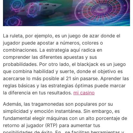
La ruleta, por ejemplo, es un juego de azar donde el
jugador puede apostar a números, colores o
combinaciones. La estrategia aquí radica en
comprender las diferentes apuestas y sus
probabilidades. Por otro lado, el blackjack es un juego
que combina habilidad y suerte, donde el objetivo es
acercarse lo más posible al 21 sin pasarse. Aprender las
reglas básicas y las estrategias óptimas puede marcar
la diferencia en tus resultados.
mi casino
Además, las tragamonedas son populares por su
simplicidad y emoción instantánea. Sin embargo, es
fundamental elegir máquinas con un alto porcentaje de
retorno al jugador (RTP) para aumentar tus
posibilidades de éxito. En , se facilitan herramientas y