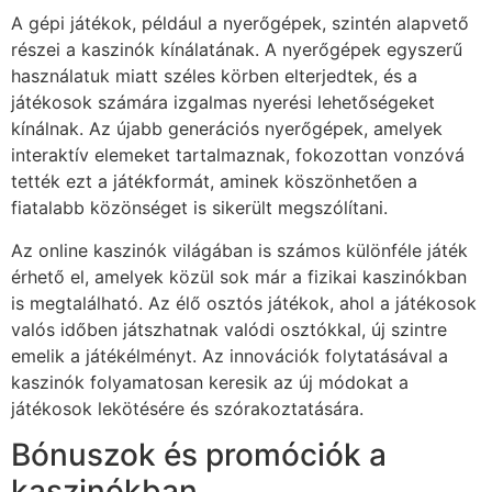
A gépi játékok, például a nyerőgépek, szintén alapvető
részei a kaszinók kínálatának. A nyerőgépek egyszerű
használatuk miatt széles körben elterjedtek, és a
játékosok számára izgalmas nyerési lehetőségeket
kínálnak. Az újabb generációs nyerőgépek, amelyek
interaktív elemeket tartalmaznak, fokozottan vonzóvá
tették ezt a játékformát, aminek köszönhetően a
fiatalabb közönséget is sikerült megszólítani.
Az online kaszinók világában is számos különféle játék
érhető el, amelyek közül sok már a fizikai kaszinókban
is megtalálható. Az élő osztós játékok, ahol a játékosok
valós időben játszhatnak valódi osztókkal, új szintre
emelik a játékélményt. Az innovációk folytatásával a
kaszinók folyamatosan keresik az új módokat a
játékosok lekötésére és szórakoztatására.
Bónuszok és promóciók a
kaszinókban