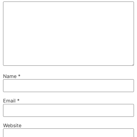
Name
*
Email
*
Website