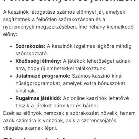
A kaszinók látogatása számos előnnyel jár, amelyek
segíthetnek a felhőtlen szórakozásban és a
nyeremények megszerzésében. Íme néhány kiemelkedő
előny:
Szórakozás:
A kaszinók izgalmas légköre mindig
szórakoztató.
Közösségi élmény:
A játékok lehetőséget adnak
arra, hogy új emberekkel találkozzunk.
Jutalmazó programok:
Számos kaszinó kínál
hűségprogramokat, amelyek extra bónuszokat
kínálnak.
Rugalmas játékidő:
Az online kaszinók lehetővé
teszik a játékot bármikor és bárhol.
Ezek az előnyök nemcsak a szórakozást növelik, hanem
azok számára is vonzóak, akik a szerencsejáték
világába akarnak lépni.