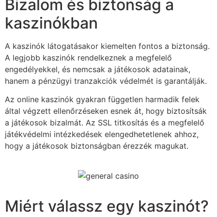
Bizalom és biztonság a
kaszinókban
A kaszinók látogatásakor kiemelten fontos a biztonság.
A legjobb kaszinók rendelkeznek a megfelelő
engedélyekkel, és nemcsak a játékosok adatainak,
hanem a pénzügyi tranzakciók védelmét is garantálják.
Az online kaszinók gyakran független harmadik felek
által végzett ellenőrzéseken esnek át, hogy biztosítsák
a játékosok bizalmát. Az SSL titkosítás és a megfelelő
játékvédelmi intézkedések elengedhetetlenek ahhoz,
hogy a játékosok biztonságban érezzék magukat.
Miért válassz egy kaszinót?