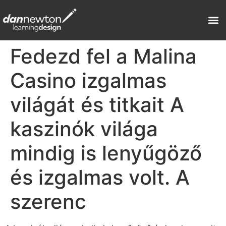
Fedezd fel a Malina
Casino izgalmas
világát és titkait A
kaszinók világa
mindig is lenyűgöző
és izgalmas volt. A
szerenc