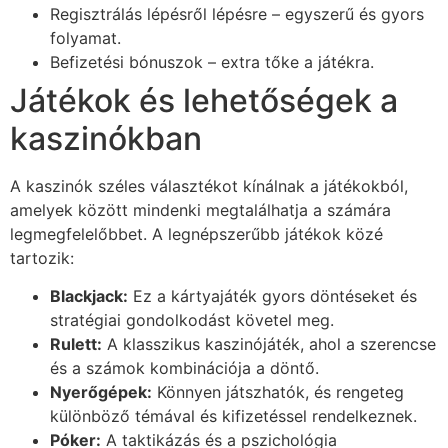
Regisztrálás lépésről lépésre – egyszerű és gyors
folyamat.
Befizetési bónuszok – extra tőke a játékra.
Játékok és lehetőségek a
kaszinókban
A kaszinók széles választékot kínálnak a játékokból,
amelyek között mindenki megtalálhatja a számára
legmegfelelőbbet. A legnépszerűbb játékok közé
tartozik:
Blackjack:
Ez a kártyajáték gyors döntéseket és
stratégiai gondolkodást követel meg.
Rulett:
A klasszikus kaszinójáték, ahol a szerencse
és a számok kombinációja a döntő.
Nyerőgépek:
Könnyen játszhatók, és rengeteg
különböző témával és kifizetéssel rendelkeznek.
Póker:
A taktikázás és a pszichológia