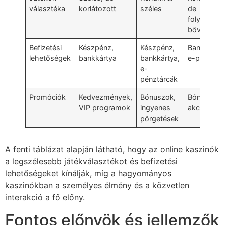
választéka
korlátozott
széles
de
folyamato
bővülő
Befizetési
Készpénz,
Készpénz,
Bankkártya
lehetőségek
bankkártya
bankkártya,
e-pénztár
e-
pénztárcák
Promóciók
Kedvezmények,
Bónuszok,
Bónuszok,
VIP programok
ingyenes
akciók
pörgetések
A fenti táblázat alapján látható, hogy az online kaszinók
a legszélesebb játékválasztékot és befizetési
lehetőségeket kínálják, míg a hagyományos
kaszinókban a személyes élmény és a közvetlen
interakció a fő előny.
Fontos előnyök és jellemzők