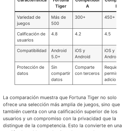
Tiger
A
B
Variedad de
Más de
300+
450+
juegos
500
Calificación de
4.8
4.2
4.5
usuarios
Compatibilidad
Android
iOS y
iOS y
5.0+
Android
Android
Protección de
Sin
Comparte
Requiere
datos
compartir
con terceros
permisos
datos
adicionales
La comparación muestra que Fortuna Tiger no solo
ofrece una selección más amplia de juegos, sino que
también cuenta con una calificación superior de los
usuarios y un compromiso con la privacidad que la
distingue de la competencia. Esto la convierte en una