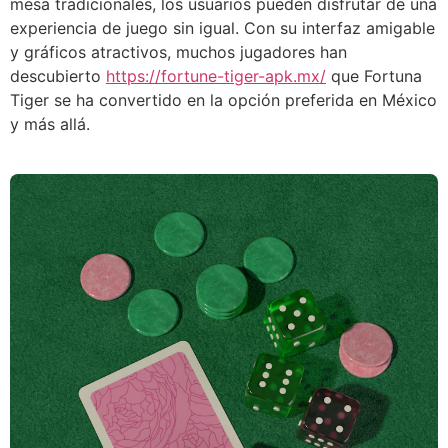
mesa tradicionales, los usuarios pueden disfrutar de una
experiencia de juego sin igual. Con su interfaz amigable
y gráficos atractivos, muchos jugadores han
descubierto
https://fortune-tiger-apk.mx/
que Fortuna
Tiger se ha convertido en la opción preferida en México
y más allá.