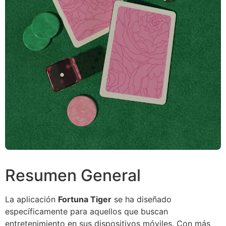
Resumen General
La aplicación
Fortuna Tiger
se ha diseñado
específicamente para aquellos que buscan
entretenimiento en sus dispositivos móviles. Con más