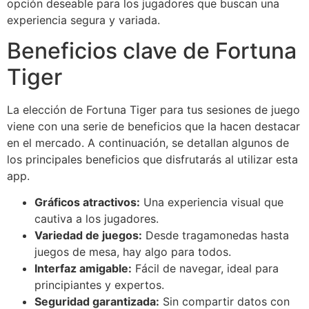
opción deseable para los jugadores que buscan una
experiencia segura y variada.
Beneficios clave de Fortuna
Tiger
La elección de Fortuna Tiger para tus sesiones de juego
viene con una serie de beneficios que la hacen destacar
en el mercado. A continuación, se detallan algunos de
los principales beneficios que disfrutarás al utilizar esta
app.
Gráficos atractivos:
Una experiencia visual que
cautiva a los jugadores.
Variedad de juegos:
Desde tragamonedas hasta
juegos de mesa, hay algo para todos.
Interfaz amigable:
Fácil de navegar, ideal para
principiantes y expertos.
Seguridad garantizada:
Sin compartir datos con