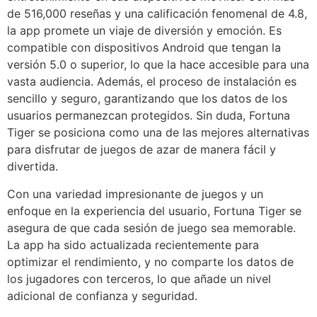
de 516,000 reseñas y una calificación fenomenal de 4.8,
la app promete un viaje de diversión y emoción. Es
compatible con dispositivos Android que tengan la
versión 5.0 o superior, lo que la hace accesible para una
vasta audiencia. Además, el proceso de instalación es
sencillo y seguro, garantizando que los datos de los
usuarios permanezcan protegidos. Sin duda, Fortuna
Tiger se posiciona como una de las mejores alternativas
para disfrutar de juegos de azar de manera fácil y
divertida.
Con una variedad impresionante de juegos y un
enfoque en la experiencia del usuario, Fortuna Tiger se
asegura de que cada sesión de juego sea memorable.
La app ha sido actualizada recientemente para
optimizar el rendimiento, y no comparte los datos de
los jugadores con terceros, lo que añade un nivel
adicional de confianza y seguridad.